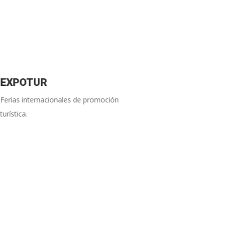
EXPOTUR
EXPOA
Ferias internacionales de promoción
Ferias y co
turística.