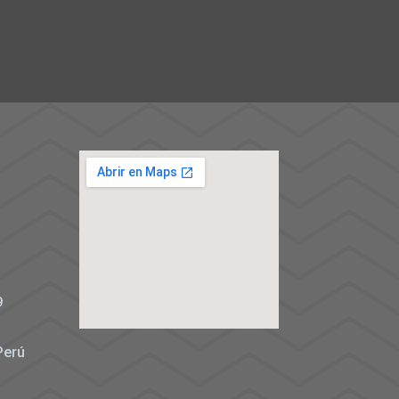
º
9
Perú