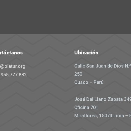
táctanos
Ubicación
Calle San Juan de Dios N.
o@olatur.org
250
 955 777 882
Cusco – Perú
José Del Llano Zapata 34
Oficina 701
Miraflores,
15073
Lima – 