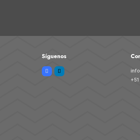
Síguenos
Con
inf
+51