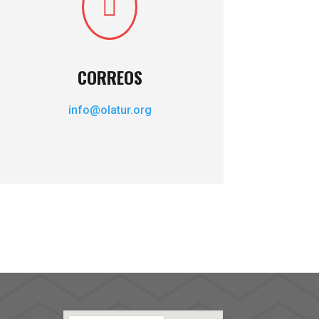

CORREOS
info@olatur.org