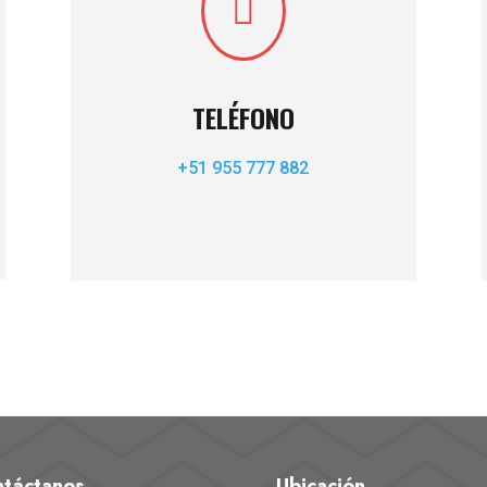

TELÉFONO
+51 955 777 882
táctanos
Ubicación