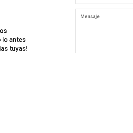
nos
 lo antes
ias tuyas!